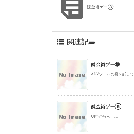

錬金術ゲー③

関連記事
錬金術ゲー⑩
ADVツールの宴を試して
錬金術ゲー⑥
UIわからん……。