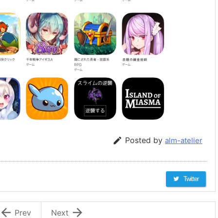

Posted by
alm-atelier
Twitter


Prev
Next