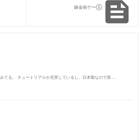

錬金術ゲー⑤
みてる。 チュートリアルが充実しているし、日本製なので英 ...