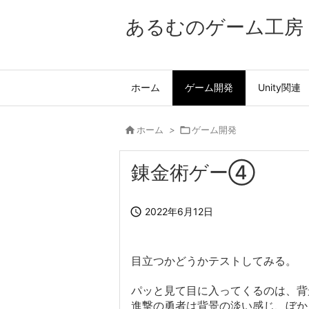
あるむのゲーム工房
ホーム
ゲーム開発
Unity関連

ホーム
>

ゲーム開発
錬金術ゲー④

2022年6月12日
目立つかどうかテストしてみる。
パッと見て目に入ってくるのは、背
進撃の勇者は背景の淡い感じ、ぼか