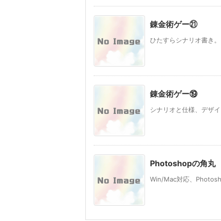
錬金術ゲー㉑
ひたすらシナリオ書き。
錬金術ゲー⑲
シナリオと仕様、デザイン
Photoshopの角丸
Win/Mac対応、Phot