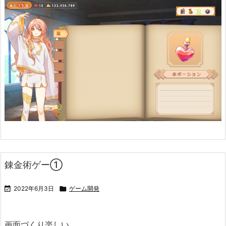
錬金術ゲー①

2022年6月3日

ゲーム開発
画面づくり楽しい。