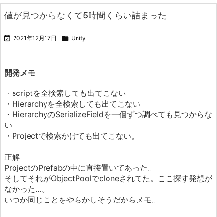
値が見つからなくて5時間くらい詰まった

2021年12月17日

Unity
開発メモ
・scriptを全検索しても出てこない
・Hierarchyを全検索しても出てこない
・HierarchyのSerializeFieldを一個ずつ調べても見つからな
い
・Projectで検索かけても出てこない。
正解
ProjectのPrefabの中に直接置いてあった。
そしてそれがObjectPoolでcloneされてた。ここ探す発想が
なかった…。
いつか同じことをやらかしそうだからメモ。