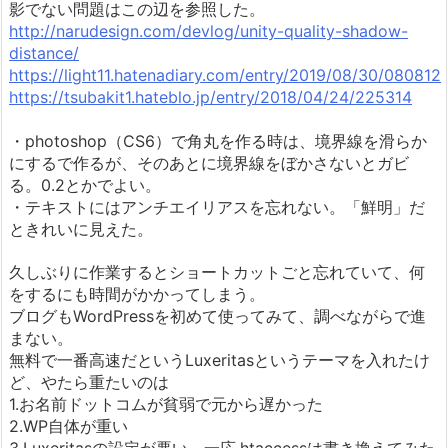
影でない問題はこの辺を参照した。
http://narudesign.com/devlog/unity-quality-shadow-
distance/
https://light11.hatenadiary.com/entry/2019/08/30/080812
https://tsubakit1.hateblo.jp/entry/2018/04/24/225314
・photoshop（CS6）で角丸を作る時は、境界線を滑らか
にするで作るが、そのあとに境界線をぼかさないとガビ
る。0.2とかでよい。
・テキストにはアンチエイリアスを忘れない。「鮮明」だ
ときれいに見えた。
久しぶりに作業するとショートカットごと忘れていて、何
をするにも時間がかかってしまう。
ブログもWordPressを初めて使ってみて、調べながらで進
まない。
無料で一番高速だというLuxeritasというテーマを入れたけ
ど、やたら重たいのは
1.お名前ドットコムが貧弱で元から遅かった
2.WP自体が重い