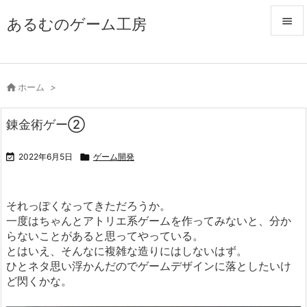
あるむのゲーム工房


メニュ


ホーム
>
サイド

錬金術ゲー②
前へ


2022年6月5日

ゲーム開発
次へ

それっぽくなってきただろうか。
検索
一度はちゃんとアトリエ系ゲームを作ってみないと、分か
らないことがあると思ってやっている。
とはいえ、そんなに複雑な造りにはしないはず。
ひとネタ思い浮かんだのでゲームデザインに落としたいけ
ど閃くかな。