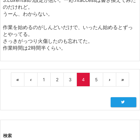
3.Luxeritasの設定が悪い。一応.htaccessは書き換えてみた
のだけれど。
うーん、わからない。
作業を始めるのがしんどいだけで、いったん始めるとずっ
とやってる。
さっきがっつり火傷したのも忘れてた。
作業時間は2時間半くらい。
«
‹
1
2
3
4
5
›
»
検索