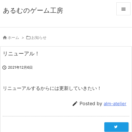
あるむのゲーム工房


メニュ


ホーム
>

お知らせ
サイド

リニューアル！
前へ


2021年12月6日
次へ

リニューアルするからには更新していきたい！
検索

Posted by
alm-atelier